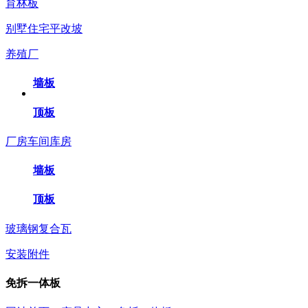
育林板
别墅住宅平改坡
养殖厂
墙板
顶板
厂房车间库房
墙板
顶板
玻璃钢复合瓦
安装附件
免拆一体板