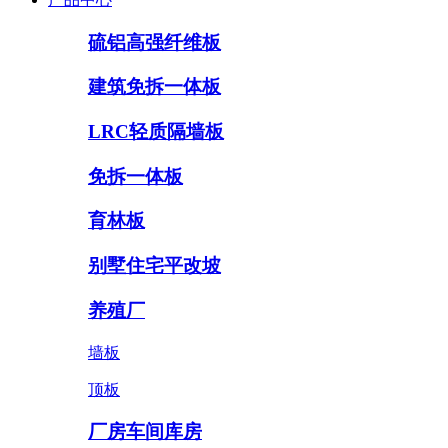
硫铝高强纤维板
建筑免拆一体板
LRC轻质隔墙板
免拆一体板
育林板
别墅住宅平改坡
养殖厂
墙板
顶板
厂房车间库房