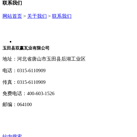
联系我们
网站首页
>
关于我们
>
联系我们
玉田县双赢瓦业有限公司
地址：河北省唐山市玉田县后湖工业区
电话：0315-6110909
传真：0315-6110909
免费电话：400-603-1526
邮编：064100
站内搜索