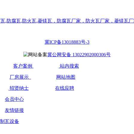
冀ICP备13018883号-3
冀公网安备 13022902000306号
客户案例
站内搜索
厂房展示
网站地图
招贤纳士
在线应聘
瓦
会员中心
友情链接
制瓦设备