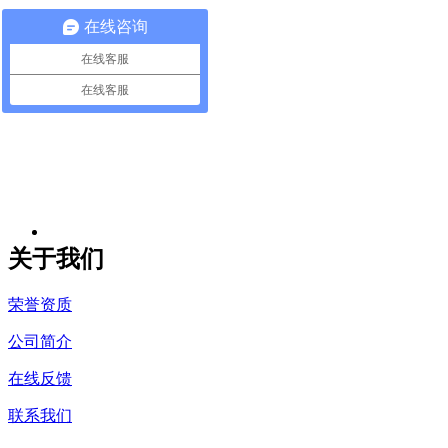
在线咨询
在线客服
在线客服
关于我们
荣誉资质
公司简介
在线反馈
联系我们