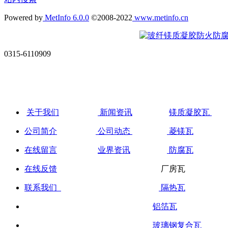
Powered by
MetInfo 6.0.0
©2008-2022
www.metinfo.cn
0315-6110909
关于我们
新闻资讯
镁质凝胶瓦
公司简介
公司动态
菱镁瓦
在线留言
业界资讯
防腐瓦
在线反馈
厂房
联系我们
隔热瓦
铝箔瓦
玻璃钢复合瓦